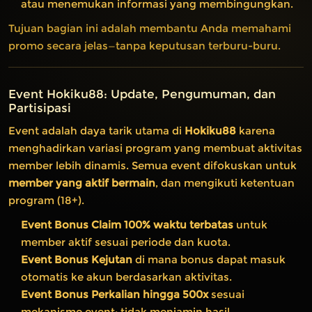
atau menemukan informasi yang membingungkan.
Tujuan bagian ini adalah membantu Anda memahami
promo secara jelas—tanpa keputusan terburu-buru.
Event Hokiku88: Update, Pengumuman, dan
Partisipasi
Event adalah daya tarik utama di
Hokiku88
karena
menghadirkan variasi program yang membuat aktivitas
member lebih dinamis. Semua event difokuskan untuk
member yang aktif bermain
, dan mengikuti ketentuan
program (18+).
Event Bonus Claim 100% waktu terbatas
untuk
member aktif sesuai periode dan kuota.
Event Bonus Kejutan
di mana bonus dapat masuk
otomatis ke akun berdasarkan aktivitas.
Event Bonus Perkalian hingga 500x
sesuai
mekanisme event; tidak menjamin hasil.