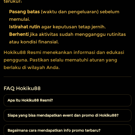
terukur:
Pasang batas
(waktu dan pengeluaran) sebelum
memulai.
Istirahat rutin
agar keputusan tetap jernih.
Berhenti
jika aktivitas sudah mengganggu rutinitas
atau kondisi finansial.
Hokiku88 Resmi menekankan informasi dan edukasi
pengguna. Pastikan selalu mematuhi aturan yang
berlaku di wilayah Anda.
FAQ Hokiku88
Apa itu Hokiku88 Resmi?
Siapa yang bisa mendapatkan event dan promo di Hokiku88?
Bagaimana cara mendapatkan info promo terbaru?