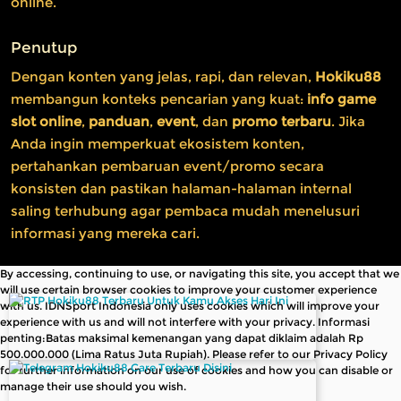
online.
Penutup
Dengan konten yang jelas, rapi, dan relevan,
Hokiku88
membangun konteks pencarian yang kuat:
info game
slot online
,
panduan
,
event
, dan
promo terbaru
. Jika
Anda ingin memperkuat ekosistem konten,
pertahankan pembaruan event/promo secara
konsisten dan pastikan halaman-halaman internal
saling terhubung agar pembaca mudah menelusuri
informasi yang mereka cari.
By accessing, continuing to use, or navigating this site, you accept that we
will use certain browser cookies to improve your customer experience
with us. IDNSport Indonesia only uses cookies which will improve your
experience with us and will not interfere with your privacy. Informasi
penting:Batas maksimal kemenangan yang dapat diklaim adalah Rp
500.000.000 (Lima Ratus Juta Rupiah). Please refer to our Privacy Policy
for further information on our use of cookies and how you can disable or
manage their use should you wish.