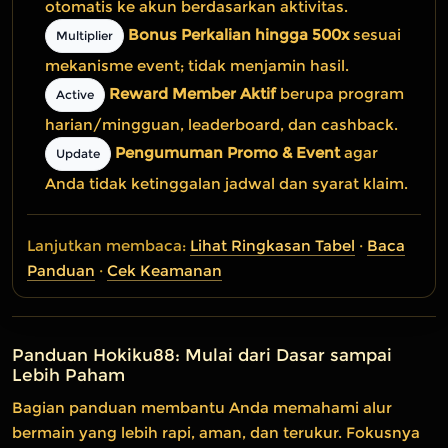
otomatis ke akun berdasarkan aktivitas.
Bonus Perkalian hingga 500x
sesuai
Multiplier
mekanisme event; tidak menjamin hasil.
Reward Member Aktif
berupa program
Active
harian/mingguan, leaderboard, dan cashback.
Pengumuman Promo & Event
agar
Update
Anda tidak ketinggalan jadwal dan syarat klaim.
Lanjutkan membaca:
Lihat Ringkasan Tabel
·
Baca
Panduan
·
Cek Keamanan
Panduan Hokiku88: Mulai dari Dasar sampai
Lebih Paham
Bagian panduan membantu Anda memahami alur
bermain yang lebih rapi, aman, dan terukur. Fokusnya