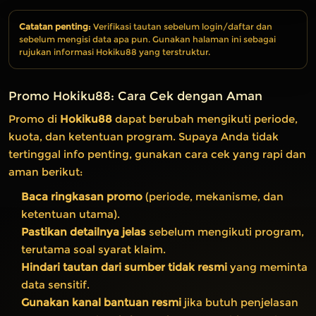
Catatan penting:
Verifikasi tautan sebelum login/daftar dan
sebelum mengisi data apa pun. Gunakan halaman ini sebagai
rujukan informasi Hokiku88 yang terstruktur.
Promo Hokiku88: Cara Cek dengan Aman
Promo di
Hokiku88
dapat berubah mengikuti periode,
kuota, dan ketentuan program. Supaya Anda tidak
tertinggal info penting, gunakan cara cek yang rapi dan
aman berikut:
Baca ringkasan promo
(periode, mekanisme, dan
ketentuan utama).
Pastikan detailnya jelas
sebelum mengikuti program,
terutama soal syarat klaim.
Hindari tautan dari sumber tidak resmi
yang meminta
data sensitif.
Gunakan kanal bantuan resmi
jika butuh penjelasan