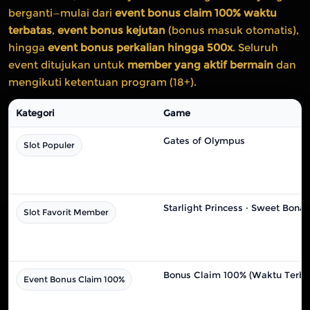
berganti—mulai dari
event bonus claim 100% waktu
terbatas
,
event bonus kejutan
(bonus masuk otomatis),
hingga
event bonus perkalian hingga 500x
. Seluruh
event ditujukan untuk
member yang aktif bermain
dan
mengikuti ketentuan program (18+).
Kategori
Game
Gates of Olympus
Slot Populer
Starlight Princess · Sweet Bon
Slot Favorit Member
Bonus Claim 100% (Waktu Terba
Event Bonus Claim 100%